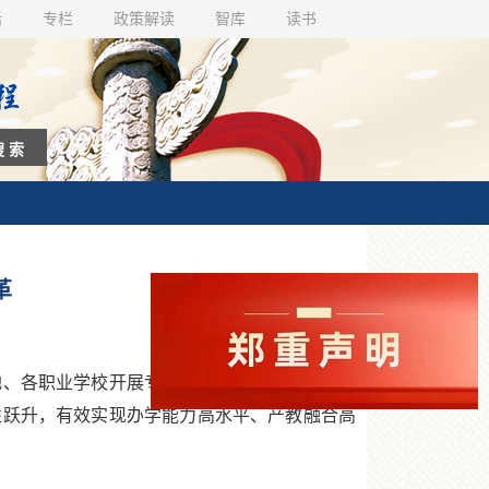
话
专栏
政策解读
智库
读书
革
、各职业学校开展专业、课程、教材、教师、
性跃升，有效实现办学能力高水平、产教融合高