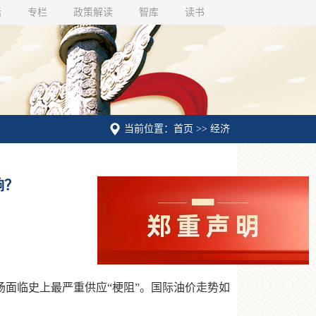
话
专栏
政策解读
智库
读书
当前位置：首页 >> 经济
响？
面临史上最严重供应“梗阻”。国际油价走势如