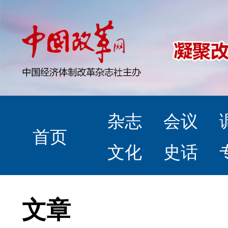
杂志
会议
首页
文化
史话
文章