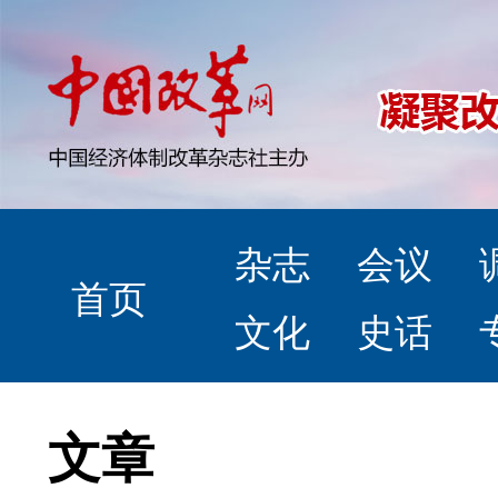
杂志
会议
首页
文化
史话
文章