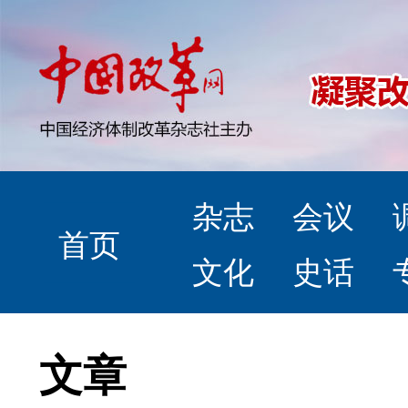
杂志
会议
首页
文化
史话
文章