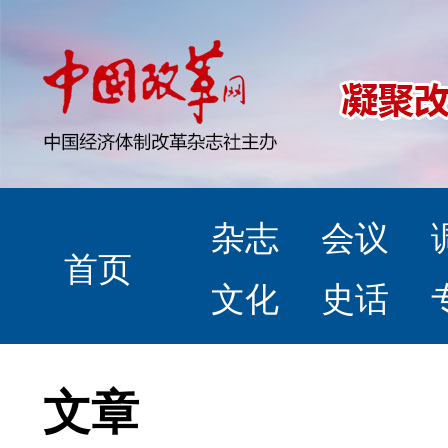
杂志
会议
首页
文化
史话
文章