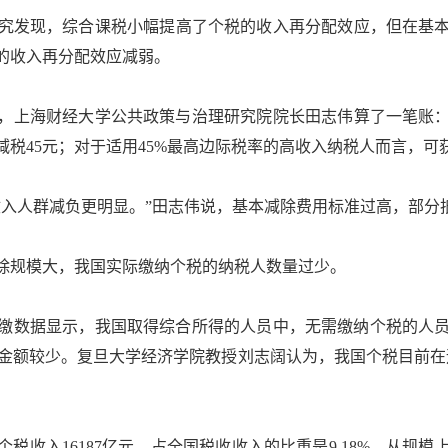
发现，综合课税小幅提高了个税的收入再分配效应，但在基本
的收入再分配效应减弱。
例，上海财经大学公共政策与治理研究院院长田志伟算了一笔账：
受减税45元；对于适用45%最高边际税率的高收入纳税人而言，可获
人群减负更明显。”田志伟说，基本减除费用标准过高，部分
规模大，我国实际缴纳个税的纳税人数量过少。
缴数据显示，我国取得综合所得的人员中，无需缴纳个税的人
税金额较少。复旦大学经济学院教授刘志阔认为，我国个税目前
。
税收入16187亿元，占全国税收收入的比重是9.18%。从规