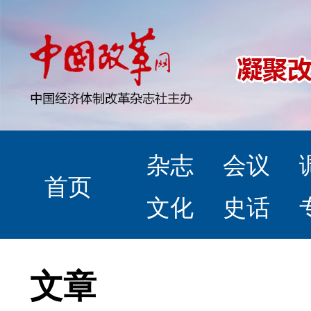
杂志
会议
首页
文化
史话
文章