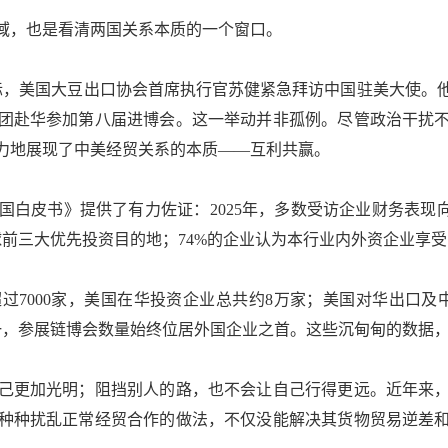
，也是看清两国关系本质的一个窗口。
，美国大豆出口协会首席执行官苏健紧急拜访中国驻美大使。他
团赴华参加第八届进博会。这一举动并非孤例。尽管政治干扰
力地展现了中美经贸关系的本质——互利共赢。
皮书》提供了有力佐证：2025年，多数受访企业财务表现向
球前三大优先投资目的地；74%的企业认为本行业内外资企业享
000家，美国在华投资企业总共约8万家；美国对华出口及中
一，参展链博会数量始终位居外国企业之首。这些沉甸甸的数据
更加光明；阻挡别人的路，也不会让自己行得更远。近年来，
种种扰乱正常经贸合作的做法，不仅没能解决其货物贸易逆差