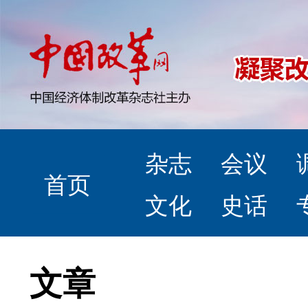
杂志
会议
首页
文化
史话
文章