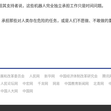
其支持者说，这些机器人完全独立承担工作只是时间问题。
承担那些对人类存在危险的任务，或是人们不愿做、不敢做的
发展和改革委员会
人民网
新华网
中国经济体制改革研究会
腾讯
人民论坛网
中宏网
千龙网
网易
中国教育新闻网
北青网
中国人大网
中国网