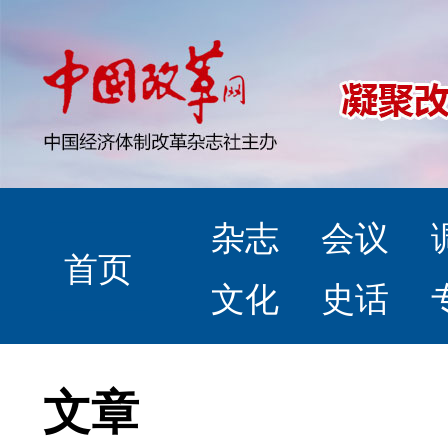
杂志
会议
首页
文化
史话
文章