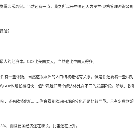
得非常高兴。当然还有一点，我之所以来中国还因为罗兰·贝格管理咨询公司有
经验？
大的经济体。GDP比美国要大，当然也比中国大得多。
有一些怀疑，当然这跟欧洲的人口结构老化有关系。但是你还要看一些相对的
人均GDP也增长得很快，但毕竟我们两个经济体处在不同的发展阶段。所以，欧
，还有欧债危机……你会看到欧洲内部的分化还是比较严重。只有少数欧盟
的28%，而且德国经济还在增长，比重还在上升。