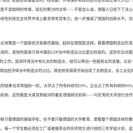
绿党”就是在德国诞生的。在德国，环境保护和绿色经济这些观念深入人心，
这是不是聪明的举措，现在判断为时过早——不管怎么说，德国人已经下了决心
的绿色科技在全世界市场上都非常有竞争力，进一步推高了德国的创新水平。垃
政策是一个国家经济发展的基础，起码在德国是这样。看看德国制造业的发
高的，其他的国家只有中国在GDP当中制造业占比是比较高的。这些实业对
的工作。投资环境当中有扎实的制造业，就可以带动一些服务业的发展。过去
增加经济体当中制造业的占比。其他很多国家开始出现了去制造业，去工业化
结果也非常独树一帜。大学占了所有科研的20%，企业占了所有科研的60%
机构，这些都是大家耳熟能详的著名德国研究机构——与优秀的大学进行合作
只看德国的基础学校，也不要只看德国的大学教育，要看整个德国总体的教
力。每一个学生都必须在工厂或者服务业的任何地方进行他的三年学徒计划，这