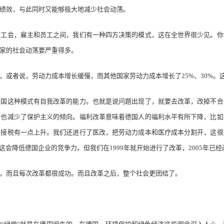
绩效，与此同时又能够极大地减少社会动荡。
会，雇主和员工之间，我们有一种四方决策的模式，这在全世界很少见。你
家的社会动荡要严重得多。
者说，劳动力成本增长缓慢，而其他国家劳动力成本增长了25%、30%。
这种模式有自我改革的能力。也就是说问题出现了，就要去改革，改掉不合
，也减少了保护主义的倾向。福利改革意味着德国人的福利水平有所下降，比如
间接税有一点上升。我们还进行了医改，把劳动力成本和医疗成本分割开，这很
这会降低德国企业的竞争力。但我们在1999年就开始进行了改革，2005年已
而且每次改革都很成功。而且改革之后，整个社会更团结了。