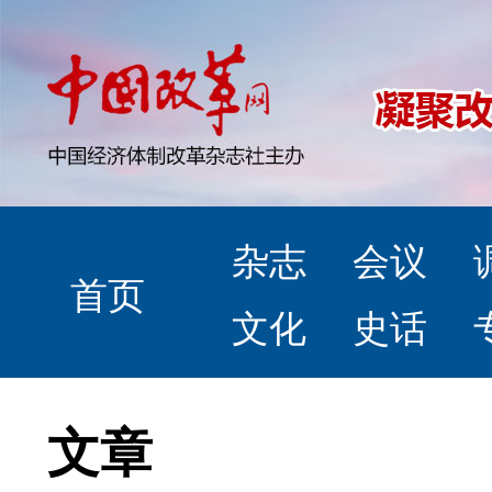
杂志
会议
首页
文化
史话
文章