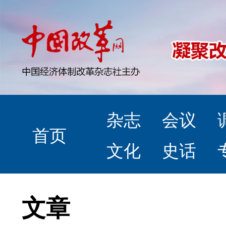
杂志
会议
首页
文化
史话
文章