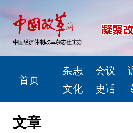
杂志
会议
首页
文化
史话
文章