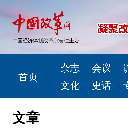
杂志
会议
首页
文化
史话
文章