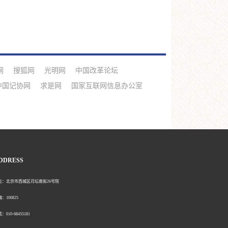
网
搜狐网
光明网
中国改革论坛
中国记协网
求是网
国家互联网信息办公室
DDRESS
北京市西城区月坛南街26号院
00825
0-68455181