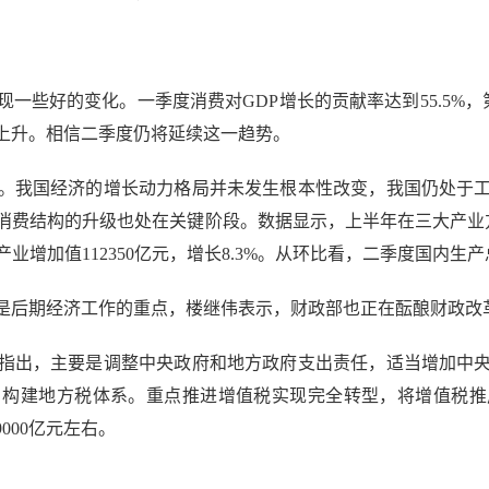
好的变化。一季度消费对GDP增长的贡献率达到55.5%，第三
上升。相信二季度仍将延续这一趋势。
我国经济的增长动力格局并未发生根本性改变，我国仍处于工
费结构的升级也处在关键阶段。数据显示，上半年在三大产业方面，
三产业增加值112350亿元，增长8.3%。从环比看，二季度国内生产
后期经济工作的重点，楼继伟表示，财政部也正在酝酿财政改
出，主要是调整中央政府和地方政府支出责任，适当增加中央
，构建地方税体系。重点推进增值税实现完全转型，将增值税推
000亿元左右。