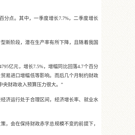
百分点。其中，一季度增长7.7%，二季度增长
型新阶段，潜在生产率有所下降，且随着我国
5亿元，增长7.5%，增幅同比回落4.7个百分
般贸易进口增幅低等影响。而后几个月制约财政
中央财政收入预算压力很大。”
经济运行处于合理区间，经济增长率、就业水
策，会在保持财政赤字总规模不变的前提下，