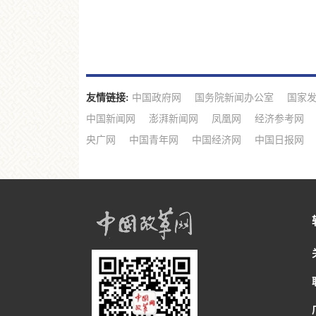
友情链接:
中国政府网
国务院新闻办公室
国家
中国新闻网
澎湃新闻网
凤凰网
经济参考网
央广网
中国青年网
中国经济网
中国日报网