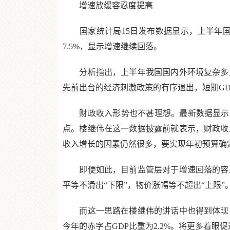
增速放缓容忍度提高
国家统计局15日发布数据显示，上半年国内生
7.5%，显示增速继续回落。
分析指出，上半年我国国内外环境复杂多变
先前出台的经济刺激政策的有序退出，短期G
财政收入形势也不甚理想。最新数据显示，1至6
点。楼继伟在这一数据披露前就表示，财政收
收入增长的因素仍然很多，要实现年初预算确定
即便如此，目前监管层对于增速回落的容忍
平等不滑出“下限”，物价涨幅等不超出“上限
而这一思路在楼继伟的讲话中也得到体现，
今年的赤字占GDP比重为2.2%。将更多着