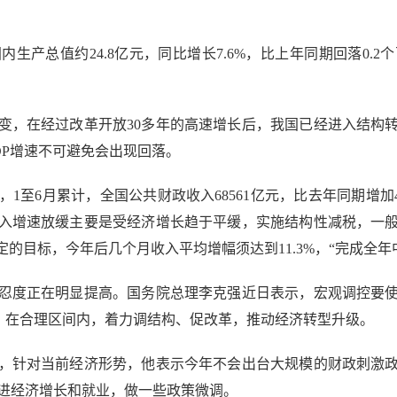
产总值约24.8亿元，同比增长7.6%，比上年同期回落0.2个
，在经过改革开放30多年的高速增长后，我国已经进入结构转
DP增速不可避免会出现回落。
月累计，全国公共财政收入68561亿元，比去年同期增加479
入增速放缓主要是受经济增长趋于平缓，实施结构性减税，一
的目标，今年后几个月收入平均增幅须达到11.3%，“完成全年
度正在明显提高。国务院总理李克强近日表示，宏观调控要使
”。在合理区间内，着力调结构、促改革，推动经济转型升级。
针对当前经济形势，他表示今年不会出台大规模的财政刺激政
眼促进经济增长和就业，做一些政策微调。