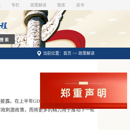
话
专栏
政策解读
智库
读书
当前位置：首页 >> 政策解读
。在上半年GDP同比增长7.6%，二季度同
财政刺激政策，而将更多的精力用于推动下一轮