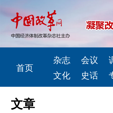
杂志
会议
首页
文化
史话
文章