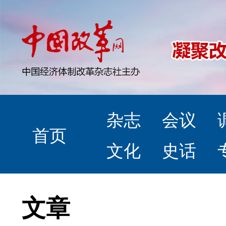
杂志
会议
首页
文化
史话
文章