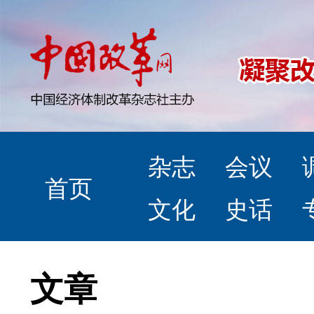
杂志
会议
首页
文化
史话
文章