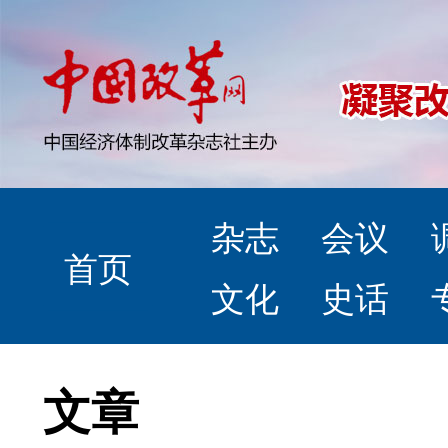
杂志
会议
首页
文化
史话
文章