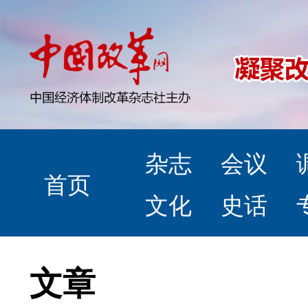
杂志
会议
首页
文化
史话
文章