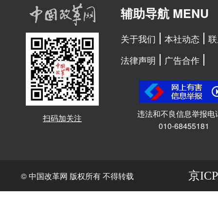
辅助导航 MENU
关于我们
本社动态
联
法律声明
广告合作
违法和不良信息举报电
扫码加关注
010-68455181
京ICP
© 中国改革网 版权所有 不得转载