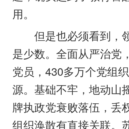
用。
但是也必须看到，领
是少数。全面从严治党，
党员，430多万个党组
源。基础不牢，地动山
牌执政党衰败落伍，丢
组织涣散有直接关联。