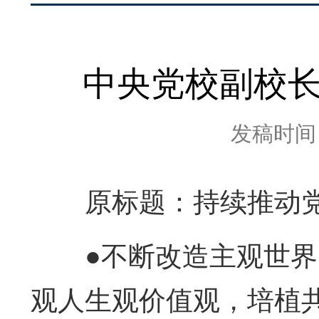
中央党校副校长
发稿时间：2
原标题：持续推动
●不断改造主观世
观人生观价值观，培植