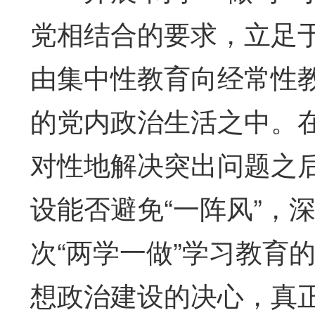
党相结合的要求，立足
由集中性教育向经常性
的党内政治生活之中。
对性地解决突出问题之
设能否避免“一阵风”，
次“两学一做”学习教育
想政治建设的决心，真