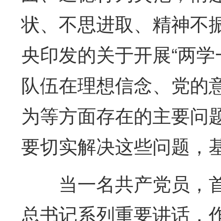
状、不思进取、精神不
央印发的关于开展“两学
队伍在理想信念、党的
为等方面存在的主要问题
要切实解决这些问题，
当一名共产党员，
总书记系列重要讲话，