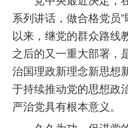
系列讲话，做合格党员”
以来，继党的群众路线教
之后的又一重大部署，
治国理政新理念新思想
于持续推动党的思想政
严治党具有根本意义。
久久为功，促进党