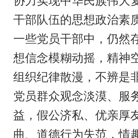
干部队伍的思想政治素
一些党员干部中，仍然
想信念模糊动摇，精神
组织纪律散漫，不辨是
党员群众观念淡漠、服
益，假公济私、优亲厚
曲、道德行为失范，情