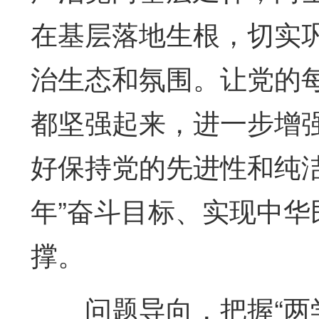
在基层落地生根，切实
治生态和氛围。让党的
都坚强起来，进一步增
好保持党的先进性和纯
年”奋斗目标、实现中
撑。
问题导向，把握“两