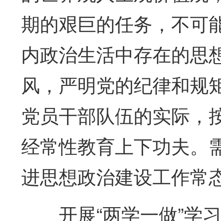
期的艰巨的任务，不可
内政治生活中存在的思
风，严明党的纪律和规
党员干部队伍的实际，
经常性教育上下功夫。
进思想政治建设工作常
开展“两学一做”学