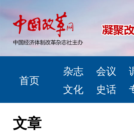
杂志
会议
首页
文化
史话
文章