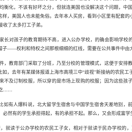
均衡化，不该有好坏之分，但就连美国也没解决这个问题，中
这样，美国人也未能免俗。去年本人买房，看到小区里有配套的
接收了太多打工子弟。
长对孩子的教育期待不高，进入公办学校，的确会影响学校的整
的帽子——权利和特权之间那根细细的红线，需要在公共事件中由
，教育部门采取了分班，乃至分校的管理模式，这便于安排教
比如，去年有某媒体报道上海市高境三中“歧视”新接纳的农民
来不及订制校服，所以穿的是市场上现购的校服；因为这些孩
吃……
比如有人爆料说，北大留学生宿舍与中国学生宿舍天差地别，前
元，必然有的学生承担得起，有的承担不起。那么，又会形成富
就读于公办学校的农民工子女，相对于就读于民办学校的，