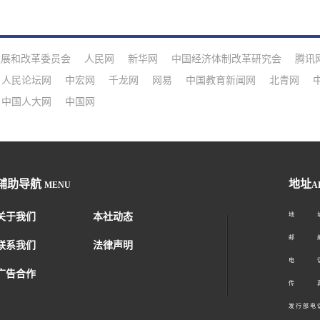
发展和改革委员会
人民网
新华网
中国经济体制改革研究会
腾讯
人民论坛网
中宏网
千龙网
网易
中国教育新闻网
北青网
中国人大网
中国网
辅助导航
地址
MENU
A
关于我们
本社动态
地 址：
邮 编：1
联系我们
法律声明
电 话：01
广告合作
传 真：01
发 行 部 电 话