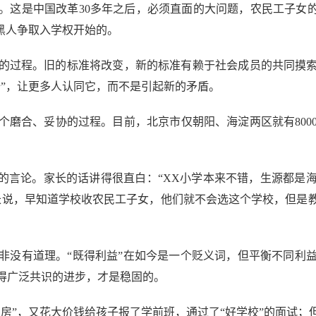
。这是中国改革30多年之后，必须直面的大问题，农民工子女的
黑人争取入学权开始的。
过程。旧的标准将改变，新的标准有赖于社会成员的共同摸索
陆”，让更多人认同它，而不是引起新的矛盾。
合、妥协的过程。目前，北京市仅朝阳、海淀两区就有800
言论。家长的话讲得很直白：“XX小学本来不错，生源都是
长说，早知道学校收农民工子女，他们就不会选这个学校，但是
没有道理。“既得利益”在如今是一个贬义词，但平衡不同利益
得广泛共识的进步，才是稳固的。
”，又花大价钱给孩子报了学前班，通过了“好学校”的面试；