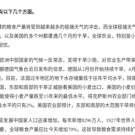
有以下几个方面。
球的粮食产量将受到越来越多的极端天气的冲击，而全球极端天
，以及美国的多个州都遭遇几个月的干旱，全球农业，特别是
担忧。
洲中部国家的气候一反常态，变得干旱少雨，对农业生产带来
德国气象台近日发布的信息，德国从2月份开始持续干旱，4月
限。目前，法国过半地区的地下水存储量低于往年平均水平，除
国，东部和南部的干旱正威胁着美国的小麦出口，美国的小麦
能使得小麦产量跌至15年来的最低水平。得克萨斯州农业部门统
良水平的只有2%。美国农业部预计，东部和南部的大范围干旱将
发展中国家人口迅速增加，每年新增8296万人，1927年世界人
足需要，全球粮食产量应比今天增加70%，这就导致粮食需求持