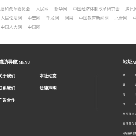
发展和改革委员会
人民网
新华网
中国经济体制改革研究会
腾讯
人民论坛网
中宏网
千龙网
网易
中国教育新闻网
北青网
中国人大网
中国网
辅助导航
地址
MENU
A
关于我们
本社动态
地 址：
邮 编：1
联系我们
法律声明
电 话：01
广告合作
传 真：01
发 行 部 电 话
发 行 部 传 真
网站投稿信箱： 