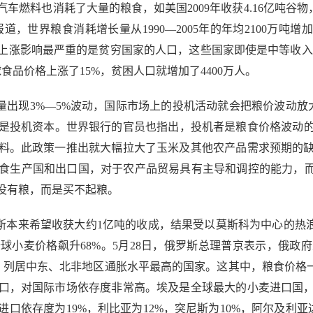
燃料也消耗了大量的粮食，如美国2009年收获4.16亿吨谷物
世界粮食消耗增长量从1990—2005年的年均2100万吨增加到
上涨影响最严重的是贫穷国家的人口，这些国家即使是中等收入的
全球食品价格上涨了15%，贫困人口就增加了4400万人。
出现3%―5%波动，国际市场上的投机活动就会把粮价波动放大到
是投机资本。世界银行的官员也指出，投机者是粮食价格波动的推
料。此政策一推出就大幅拉大了玉米及其他农产品需求预期的
食生产国和出口国，对于农产品贸易具有主导和调控的能力，而
没有粮，而是买不起粮。
罗斯本来希望收获大约1亿吨的收成，结果受以莫斯科为中心的热浪
小麦价格飙升68%。5月28日，俄罗斯总理普京表示，俄政
.8%，列居中东、北非地区通胀水平最高的国家。这其中，粮食价格
口，对国际市场依存度非常高。埃及是全球最大的小麦进口国
口依存度为19%，利比亚为12%，突尼斯为10%，阿尔及利亚达