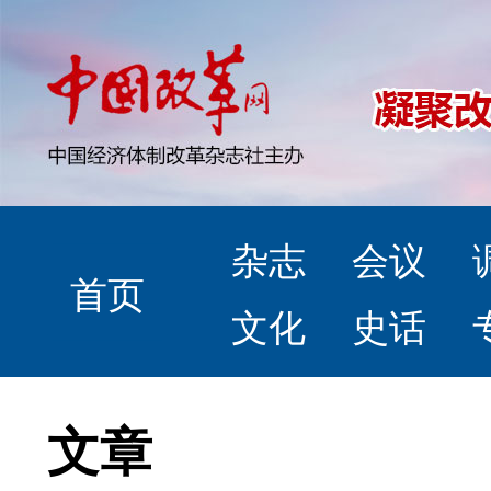
杂志
会议
首页
文化
史话
文章