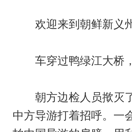
欢迎来到朝鲜新义
车穿过鸭绿江大桥，
朝方边检人员揿灭了
中方导游打着招呼。一