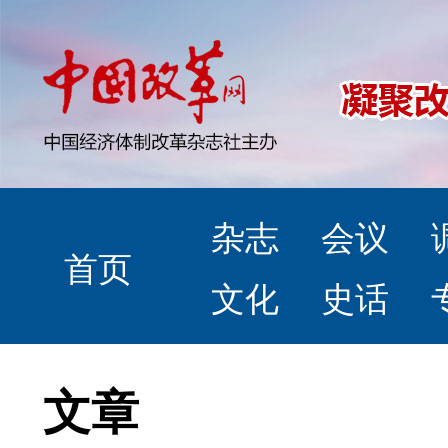
杂志
会议
首页
文化
史话
文章