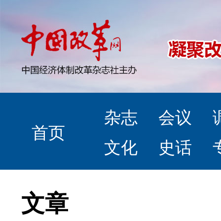
杂志
会议
首页
文化
史话
文章