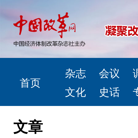
杂志
会议
首页
文化
史话
文章