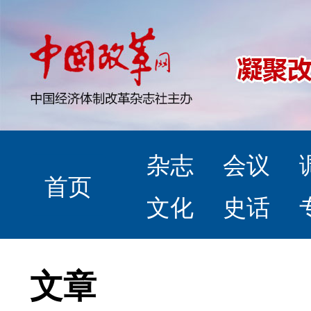
杂志
会议
首页
文化
史话
文章