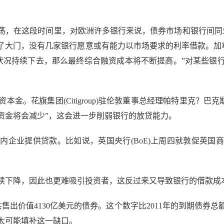
荡，在这段时间里，对欧洲许多银行来说，债券市场和银行间同
，没有几家银行愿意或有能力以市场要求的利率借款。加拿大皇家银行资
如果这种市场状况持续下去，那么最终综合融资成本将不断提高。”对
集团(Citigroup)驻伦敦董事总经理帕特里克？巴克斯顿(Pa
资金将会减少”，这会进一步削弱银行的放贷能力。
业提供贷款。比如说，英国央行(BoE)上周四就敦促英国
下降，因此也更难吸引投资者，这反过来又导致银行的借款成
售出价值4130亿美元的债券。这个数字比2011年的到期债券总额
太可能填补这一缺口。