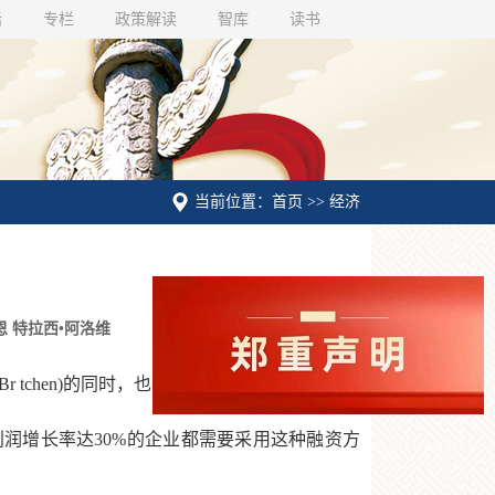
话
专栏
政策解读
智库
读书
当前位置：首页 >> 经济
恩 特拉西•阿洛维
Br tchen)的同时，也在促销它发售的债券。
润增长率达30%的企业都需要采用这种融资方