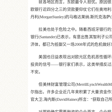
就各地区而言，东欧最令人担忧。原因很简
欧银行近四分之三的贷款要仰仗它们在奥地利
丹利(MorganStanley)的马格达莱纳.斯托克洛
拉美也处于危险之中。随着西班牙银行的危
银行(Santander)已表示，有意出售其
济体，都已为抵御又一场2008年式的危机做好准备
美国也日益表现出对欧元区危机恶性循环的
投资的信号——银行家们表示，这类举措反过
不安。
但美林财富管理公司(MerrillLynchWeal
尔指出，许多企业近几年来积累了大量资金作为
官大卫.海内斯(DavidHaines)所言：“
对那些确实需要融资的企业而言，企业规模