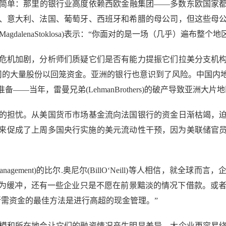
单：那里的银行业高度依赖西欧金融集团——多数东欧国家都
、意大利、法国、葡萄牙、西班牙和希腊的母公司，但这些母
萨(MagdalenaStoklosa)表示：“你面对的是一场（几乎）遍布整
机加剧，分析师们质疑它们是否有能力提振它们拉美分支机构
智利子公司的大量股份以回笼资金。亚洲的银行也意识到了风险。中
——当年，雷曼兄弟(LehmanBrothers)的破产导致亚洲大
担忧。从美国货币市场基金流向法国银行的资金日渐枯竭，迫
来促成了上周多国央行实施的美元流动性干预，因为美联储官
thManagement)的比尔.奥尼尔(BillO‘Neill)等人相信，
缓冲，还有一些企业只是不愿在前景黯淡的情况下借款。或者正如
获取自己所需资金的最佳方法是进行高超的现金管理。”
和所在地会让它们的融资情况产生明显差异。大企业更容易绕