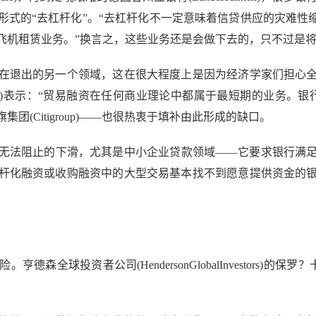
式的“去杠杆化”。“去杠杆化不一定意味着信贷供应的灾难性
飞机租赁业务。”换言之，这些业务还是会做下去的，只不过是
退出的另一个领域，这在很大程度上是因为经济学家们担心全
(KarenFawcett)表示：“贸易融资在任何商业理论中都属于最短
(Citigroup)——也很热衷于填补由此形成的缺口。
法阻止的下滑，尤其是中小企业贷款领域——它要求银行满足
杆化融资或收购融资中的大型交易基本找不到愿意提供资金的
资者公司(HendersonGlobalInvestors)的保罗？卡