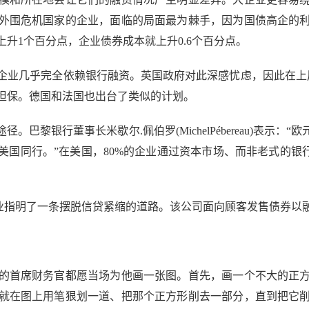
外围危机国家的企业，面临的局面最为棘手，因为国债高企的
升1个百分点，企业债券成本就上升0.6个百分点。
几乎完全依赖银行融资。英国政府对此深感忧虑，因此在上周
担保。德国和法国也出台了类似的计划。
黎银行董事长米歇尔.佩伯罗(MichelPébereau)表示：
国同行。”在美国，80%的企业通过资本市场、而非老式的银
为欧洲企业指明了一条摆脱信贷紧缩的道路。该公司面向顾客发售债券以
首席财务官都愿当场为他画一张图。首先，画一个不大的正方
就在图上用笔狠划一道、把那个正方形削去一部分，直到把它