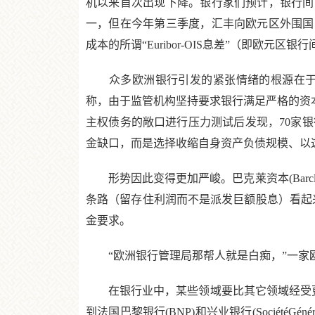
机以来首次出现下降。银行家们预计，银行间同
一，但在今年第三季度，汇丰向欧元区外围国
成本的所谓“Euribor-OIS息差”（即欧
众多欧洲银行引发的紧张情绪的根源在于，
称，由于监管机构坚持要求银行满足严格的资本
主权债务的敞口进行压力测试后发现，70家银
金缺口，而是选择收缩自身资产负债规模、以
形势因此变得更加严峻。巴克莱资本(Barclays
条路（留存住利润而不是派发巨额股息）看起
金要求。
“欧洲银行管理局那帮人就是白痴，”一家欧
在银行业中，某些领域要比其它领域经受更大
到法国巴黎银行(BNP)和兴业银行(SociétéG