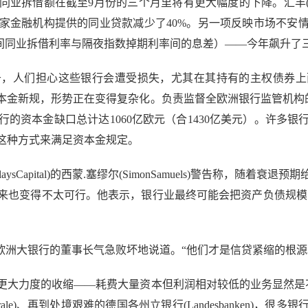
业拆借额在截至9月份的三个月里将有更大幅度的下降。汇丰(
家金融机构提供的同业贷款减少了40%。另一项反映市场不安
元区银行间同业拆借利率与隔夜指数掉期利率间的息差）——今年飙升了
人们担心这些银行会遭受损失，尤其在其持有的主权债券上
金新规，形势正在变得复杂化。负责监督全欧洲银行监管机构的
行的资本金缺口总计达1060亿欧元（合1430亿美元）。许多
这种方式来满足资本金规定。
Capital)的西蒙.塞缪尔(SimonSamuels)警告称，随
来也变得不太可行。他表示，银行业最终可能会把资产负债规模收
洲大银行的董事长气急败坏地说道。“他们才是信贷紧缩的根源
力度的收缩——耗费大量资本但利润相对较低的业务显然是不二
énérale)、再到处境艰难的德国各州立银行(Landesbanke