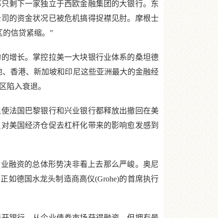
只剩下一家独立于西欧金融集团的大银行。东
公司的资金状况已被危机搞得捉襟见肘。摩根士
个地区的信贷紧缩。”
的增长。掌控拉美一大块银行业体系的桑坦德
国内地、香港、新加坡和印尼这些亚洲最大的金融经
片地区陷入衰退。
使法国巴黎银行和兴业银行都释放出撤回在美
员对美国经济仓促去杠杆化带来的影响愈发感到
就全球而言，企业融资的总体形势决非看上去那么严峻。奥尼
德国水龙头制造商高仪(Grohe)的首席执行
开银行、从企业债券市场获得融资。但拥有最