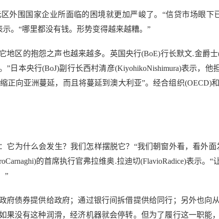
外围国家企业所面临的困境就更加严峻了。“信贷市场眼下已
oAmann)表示。“哪里都没有钱。形势变得越来越糟。”
怨之声也越来越多。英国央行(BoE)行长默文.金爵士(SirM
央行(BoJ)副行长西村清彦(KiyohikoNishimura)表
缩正向亚洲蔓延，而且将蔓延到澳大利亚”。经合组织(OECD)和世界
它为什么会发生？我们怎样摆脱它？“我们朝窗外看，看外面发
Carnaghi)的首席执行官弗拉维奥.拉迪切(FlavioRadic
。”
府债券提供给政府；通过银行间拆借提供给同行；另外也向从
如果没有这种润滑，经济机器就会停转。但为了履行这一职能