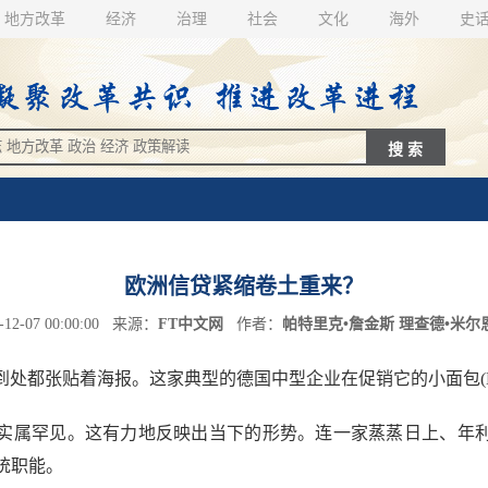
地方改革
经济
治理
社会
文化
海外
史
欧洲信贷紧缩卷土重来？
2-07 00:00:00 来源：
FT中文网
作者：
帕特里克•詹金斯 理查德•米尔
连锁店里，到处都张贴着海报。这家典型的德国中型企业在促销它的小面包(
属罕见。这有力地反映出当下的形势。连一家蒸蒸日上、年利
统职能。