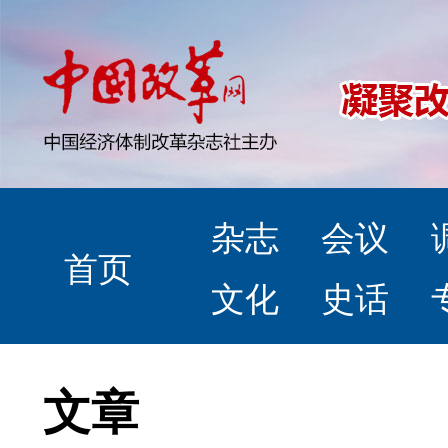
杂志
会议
首页
文化
史话
文章