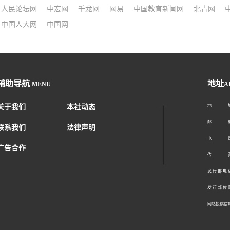
人民论坛网
中宏网
千龙网
网易
中国教育新闻网
北青网
中国人大网
中国网
辅助导航
地址
MENU
A
关于我们
本社动态
地 址：
邮 编：1
联系我们
法律声明
电 话：01
广告合作
传 真：01
发 行 部 电 话
发 行 部 传 真
网站投稿信箱： 