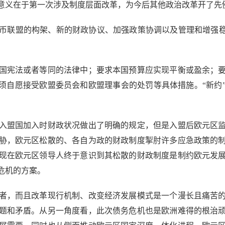
意义在于第一次涉及制度层面改革，为今后其他政治改革开了先
联盟的构架、新的财政协议、加强政策协调以及管理和增强稳
宪法或者等同的法律中；要求本国预算应实现平衡或盈余；要
国必须自愿接受欧盟委员会和欧盟理事会的处罚等具体措施。“新
盟国加入时财政状况做出了明确的规定，但是入盟后欧元区监
胁，欧元区松散的、各自为政的财政制度掣肘许多应急政策的
现在欧元区领导人终于意识到其松散的财政制度是制约欧元发
危机的方案。
，而且改革现行机制、改变经济发展模式是一个漫长且痛苦的
题和矛盾。从另一角度看，此次债务危机也是欧洲难得的根治