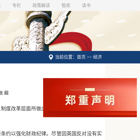
话
专栏
政策解读
智库
读书
当前位置：首页 >> 经济
张 超
制度改革层面所做出的积极努力，从而向更为
条约以强化财政纪律。尽管因英国反对没有实