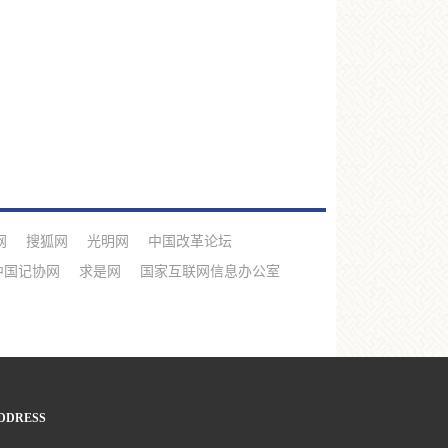
网
搜狐网
光明网
中国改革论坛
中国记协网
求是网
国家互联网信息办公室
DDRESS