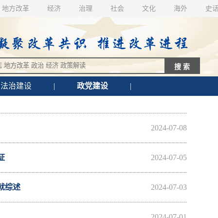
地方改革
经济
治理
社会
文化
海外
史
法治建设
|
政党建设
|
2024-07-08
证
2024-07-05
就综述
2024-07-03
2024-07-01