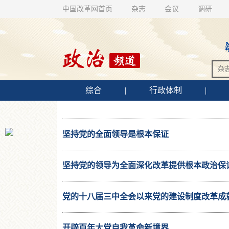
中国改革网首页
杂志
会议
调研
综合
|
行政体制
|
坚持党的全面领导是根本保证
坚持党的领导为全面深化改革提供根本政治保
党的十八届三中全会以来党的建设制度改革成
开辟百年大党自我革命新境界