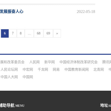
年发展振奋人心
2022-05-18
6
7
8
...
68
69
»
发展和改革委员会
人民网
新华网
中国经济体制改革研究会
腾讯
人民论坛网
中宏网
千龙网
网易
中国教育新闻网
北青网
中国人大网
中国网
辅助导航
地址
MENU
A