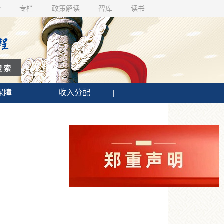
话
专栏
政策解读
智库
读书
保障
|
收入分配
|