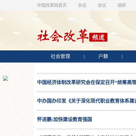
中国改革网首页
杂志
会议
调研
社会管理
|
户籍
|
中国经济体制改革研究会在保定召开“统筹高
会
中办国办印发《关于深化现代职业教育体系建
怀进鹏:加快建设教育强国