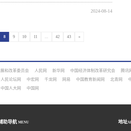
2024-08-14
8
9
10
11
...
42
43
»
发展和改革委员会
人民网
新华网
中国经济体制改革研究会
腾讯
人民论坛网
中宏网
千龙网
网易
中国教育新闻网
北青网
中国人大网
中国网
辅助导航
地址
MENU
A