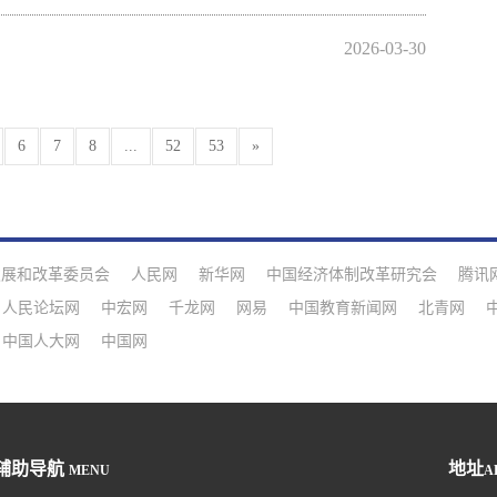
2026-03-30
6
7
8
...
52
53
»
发展和改革委员会
人民网
新华网
中国经济体制改革研究会
腾讯
人民论坛网
中宏网
千龙网
网易
中国教育新闻网
北青网
中国人大网
中国网
辅助导航
地址
MENU
A