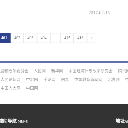
2017-02-15
401
402
403
404
...
415
416
»
发展和改革委员会
人民网
新华网
中国经济体制改革研究会
腾讯
人民论坛网
中宏网
千龙网
网易
中国教育新闻网
北青网
中国人大网
中国网
辅助导航
地址
MENU
A