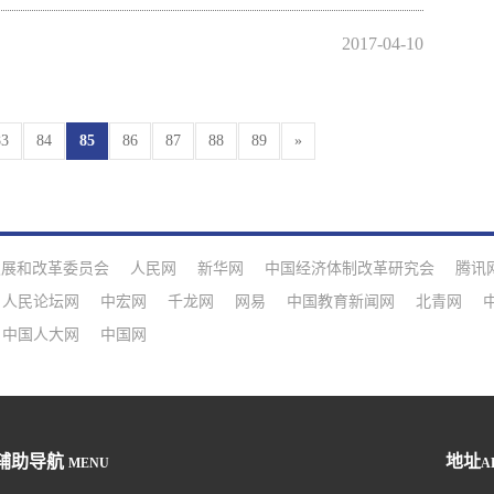
2017-04-10
83
84
85
86
87
88
89
»
发展和改革委员会
人民网
新华网
中国经济体制改革研究会
腾讯
人民论坛网
中宏网
千龙网
网易
中国教育新闻网
北青网
中国人大网
中国网
辅助导航
地址
MENU
A